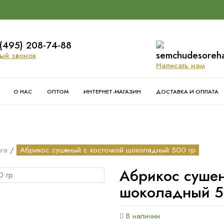
(495) 208-74-88
semchudesoreh
ый звонок
Написать нам
О НАС
ОПТОМ
ИНТЕРНЕТ-МАГАЗИН
ДОСТАВКА И ОПЛАТА
ага
Абрикос сушеный с косточкой шоколадный 500 гр
Абрикос сушен
шоколадный 5
В наличии