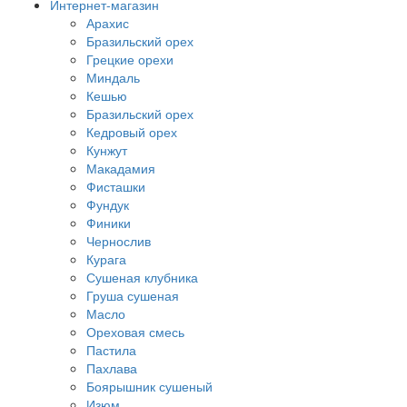
Интернет-магазин
Арахис
Бразильский орех
Грецкие орехи
Миндаль
Кешью
Бразильский орех
Кедровый орех
Кунжут
Макадамия
Фисташки
Фундук
Финики
Чернослив
Курага
Сушеная клубника
Груша сушеная
Масло
Ореховая смесь
Пастила
Пахлава
Боярышник сушеный
Изюм