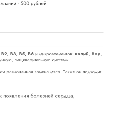
омпании - 500 рублей.
 В2, В3, В5, В6
и микроэлементов:
калий, бор,
мунную, пищеварительную системы.
очти равноценная замена мяса. Также он подходит
ск появления болезней сердца,